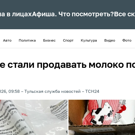
ла в лицах
Афиша. Что посмотреть?
Все с
Авто
Политика
Бизнес
Спорт
Культура
Видео
Фото
е стали продавать молоко п
026, 09:58
Тульская служба новостей
ТСН24