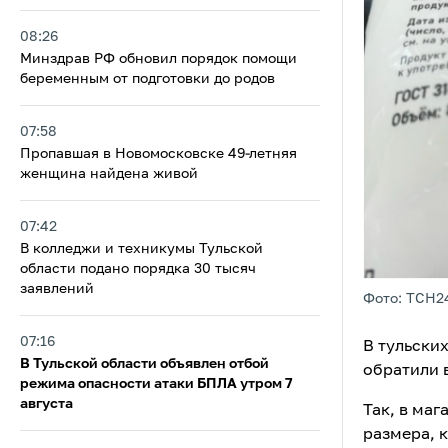
08:26
Минздрав РФ обновил порядок помощи
беременным от подготовки до родов
07:58
Пропавшая в Новомосковске 49-летняя
женщина найдена живой
07:42
В колледжи и техникумы Тульской
области подано порядка 30 тысяч
заявлений
Фото: ТСН2
07:16
В тульски
В Тульской области объявлен отбой
обратили 
режима опасности атаки БПЛА утром 7
августа
Так, в ма
размера, к