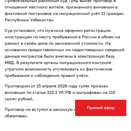
Привокзальный районный суд Тулы вынес приговор в
отношении местного жителя, признанного виновным в
фиктивной постановке на миграционный учёт 11 граждан
Республики Узбекистан.
Суд установил, что мужчина оформил регистрацию
иностранцам по месту пребывания в России в обмен на
ремонт в своём доме по заниженной стоимости. На
основании предоставленных им недостоверных сведений
данные мигрантов были внесены в электронную базу
МВД. В результате органы миграционного контроля
утратили возможность отслеживать их фактическое
пребывание и соблюдение правил учёта.
Приговором от 15 апреля 2026 года туляк признан
виновным по статье 322.3 УК РФ и оштрафован на 110
тысяч рублей.
Прямой эфир
Приговор не вступил в законную силу и может быть
обжалован.
Ранее мы писали, что житель Узловой
осужден
за