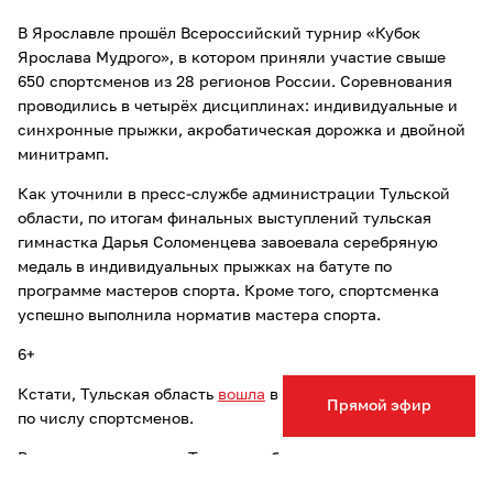
В Ярославле прошёл Всероссийский турнир «Кубок
Ярослава Мудрого», в котором приняли участие свыше
650 спортсменов из 28 регионов России. Соревнования
проводились в четырёх дисциплинах: индивидуальные и
синхронные прыжки, акробатическая дорожка и двойной
минитрамп.
Как уточнили в пресс‑службе администрации Тульской
области, по итогам финальных выступлений тульская
гимнастка Дарья Соломенцева завоевала серебряную
медаль в индивидуальных прыжках на батуте по
программе мастеров спорта. Кроме того, спортсменка
успешно выполнила норматив мастера спорта.
6+
Кстати, Тульская область
вошла
в топ-10 регионов России
Прямой эфир
по числу спортсменов.
Ранее мы писали, что Тульская область
стала
пилотным
регионом федерального проекта «Новая высота»,