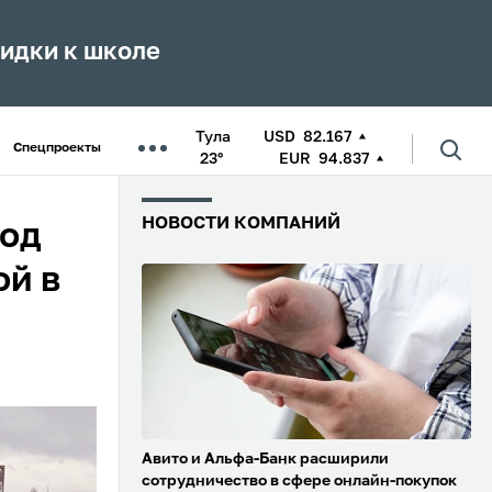
кидки к школе
Тула
USD
82.167
Спецпроекты
23°
EUR
94.837
НОВОСТИ КОМПАНИЙ
под
ой в
Авито и Альфа-Банк расширили
сотрудничество в сфере онлайн-покупок