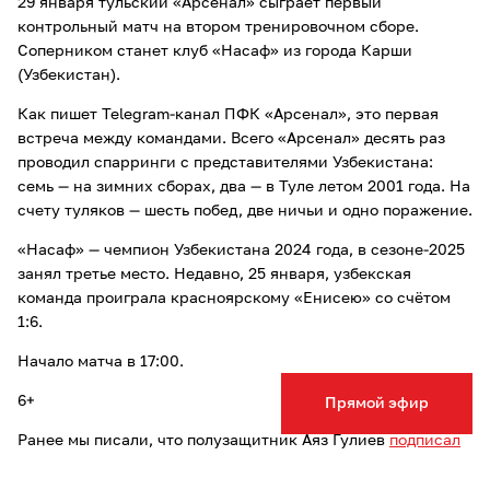
29 января тульский «Арсенал» сыграет первый
контрольный матч на втором тренировочном сборе.
Соперником станет клуб «Насаф» из города Карши
(Узбекистан).
Как пишет Telegram-канал ПФК «Арсенал», это первая
встреча между командами. Всего «Арсенал» десять раз
проводил спарринги с представителями Узбекистана:
семь — на зимних сборах, два — в Туле летом 2001 года. На
счету туляков — шесть побед, две ничьи и одно поражение.
«Насаф» — чемпион Узбекистана 2024 года, в сезоне-2025
занял третье место. Недавно, 25 января, узбекская
команда проиграла красноярскому «Енисею» со счётом
1:6.
Начало матча в 17:00.
6+
Прямой эфир
Ранее мы писали, что полузащитник Аяз Гулиев
подписал
контракт
с тульским «Арсеналом».