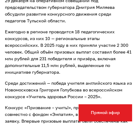
29 декабря на оперативном совещании под
председательством губернатора Дмитрия Миляева
обсудили развитие конкурсного движения среди
педагогов Тульской области.
Ежегодно в регионе проводится 18 педагогических
конкурсов, из них 10 — региональные этапы
всероссийских. В 2025 году в них приняли участие 2 300
человек. Общий объём призовых выплат составил более 41
млн рублей для 231 победителя и призёра, включая
дополнительные 11,5 млн рублей, выделенные по
инициативе губернатора.
Среди достижений — победа учителя английского языка из
Новомосковска Григория Голубкова во всероссийском
конкурсе «Учитель здоровья России – 2025».
Конкурс «Призвание – учить!», проводимый с 2021 года
Прямой эфир
совместно с фондом «Эмпатия», в 2025 году собрал 901
заявку. Впервые призовые выплаты были обеспечены как
за счёт фонда, так и за счёт регионального бюджета. За
пять лет участниками конкурса стали 273 педагога, общий