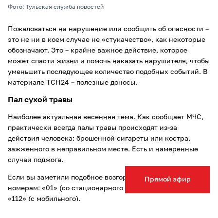
Фото: Тульская служба новостей
Пожаловаться на нарушение или сообщить об опасности –
это не ни в коем случае не «стукачество», как некоторые
обозначают. Это – крайне важное действие, которое
может спасти жизни и помочь наказать нарушителя, чтобы
уменьшить последующее количество подобных событий. В
материале ТСН24 – полезные доносы.
Пал сухой травы
Наиболее актуальная весенняя тема. Как сообщает МЧС,
практически всегда палы травы происходят из-за
действия человека: брошенной сигареты или костра,
зажженного в неправильном месте. Есть и намеренные
случаи поджога.
Если вы заметили подобное возгорание, то звоните по
Прямой эфир
номерам: «01» (со стационарного телефона) и «101» или
«112» (с мобильного).
Согласно постановлению Правительства Тульской