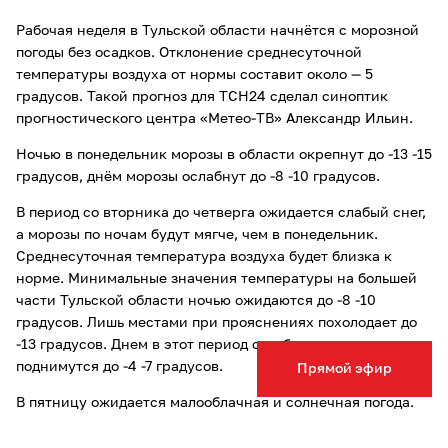
Рабочая неделя в Тульской области начнётся с морозной
погоды без осадков. Отклонение среднесуточной
температуры воздуха от нормы составит около — 5
градусов. Такой прогноз для ТСН24 сделал синоптик
прогностического центра «Метео-ТВ» Александр Ильин.
Ночью в понедельник морозы в области окрепнут до -13 -15
градусов, днём морозы ослабнут до -8 -10 градусов.
В период со вторника до четверга ожидается слабый снег,
а морозы по ночам будут мягче, чем в понедельник.
Среднесуточная температура воздуха будет близка к
норме. Минимальные значения температуры на большей
части Тульской области ночью ожидаются до -8 -10
градусов. Лишь местами при прояснениях похолодает до
-13 градусов. Днем в этот период столбики термометров
поднимутся до -4 -7 градусов.
Прямой эфир
В пятницу ожидается малооблачная и солнечная погода.
Ночью снова усилятся морозы, и местами при ясном небе
воздух остынет до -15 градусов. Днём в пятницу потеплеет