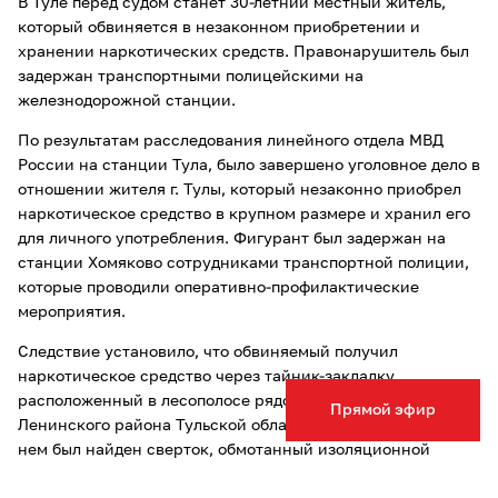
В Туле перед судом станет 30-летний местный житель,
который обвиняется в незаконном приобретении и
хранении наркотических средств. Правонарушитель был
задержан транспортными полицейскими на
железнодорожной станции.
По результатам расследования линейного отдела МВД
России на станции Тула, было завершено уголовное дело в
отношении жителя г. Тулы, который незаконно приобрел
наркотическое средство в крупном размере и хранил его
для личного употребления. Фигурант был задержан на
станции Хомяково сотрудниками транспортной полиции,
которые проводили оперативно-профилактические
мероприятия.
Следствие установило, что обвиняемый получил
наркотическое средство через тайник-закладку,
расположенный в лесополосе рядом с деревней Скорнево
Прямой эфир
Ленинского района Тульской области. При задержании на
нем был найден сверток, обмотанный изоляционной
лентой, внутри которого находился прозрачный