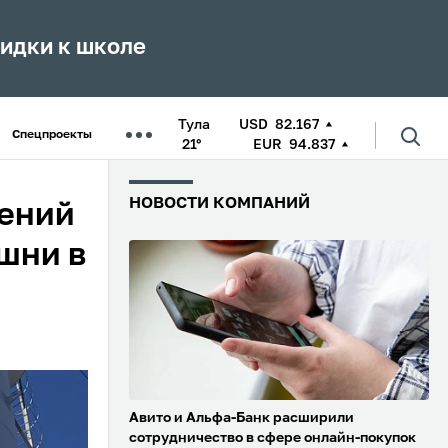
кидки к школе
Тула
USD
82.167
Спецпроекты
21°
EUR
94.837
НОВОСТИ КОМПАНИЙ
щений
шни в
Авито и Альфа-Банк расширили
сотрудничество в сфере онлайн-покупок