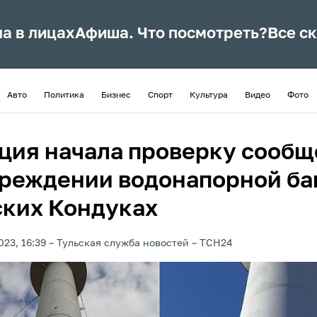
ла в лицах
Афиша. Что посмотреть?
Все с
Авто
Политика
Бизнес
Спорт
Культура
Видео
Фото
ция начала проверку сооб
вреждении водонапорной ба
ских Кондуках
023, 16:39
Тульская служба новостей
ТСН24