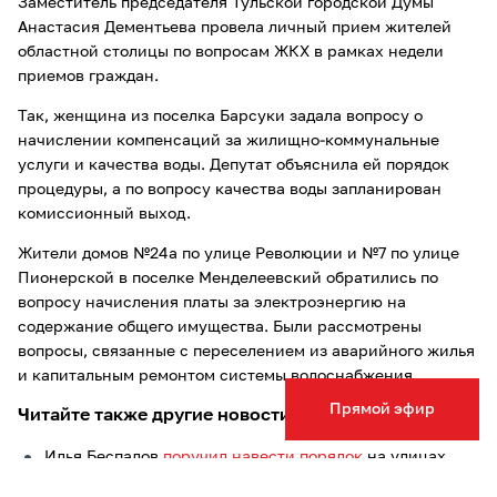
Заместитель председателя Тульской городской Думы
Анастасия Дементьева провела личный прием жителей
областной столицы по вопросам ЖКХ в рамках недели
приемов граждан.
Так, женщина из поселка Барсуки задала вопросу о
начислении компенсаций за жилищно-коммунальные
услуги и качества воды. Депутат объяснила ей порядок
процедуры, а по вопросу качества воды запланирован
комиссионный выход.
Жители домов №24а по улице Революции и №7 по улице
Пионерской в поселке Менделеевский обратились по
вопросу начисления платы за электроэнергию на
содержание общего имущества. Были рассмотрены
вопросы, связанные с переселением из аварийного жилья
и капитальным ремонтом системы водоснабжения.
Прямой эфир
Читайте также другие новости Тулы и области:
Илья Беспалов
поручил навести порядок
на улицах
Тулы после зимы в сжатые сроки;