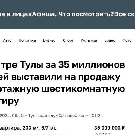
ла в лицах
Афиша. Что посмотреть?
Все с
Авто
Политика
Бизнес
Спорт
Культура
Видео
Фото
нтре Тулы за 35 миллионов
ей выставили на продажу
этажную шестикомнатную
тиру
2023, 09:45
Тульская служба новостей
ТСН24