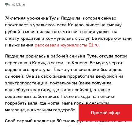
Фото: E1.ru
74-летняя уроженка Тулы Людмила, которая сейчас
проживает в уральском селе Конево, живет на тысячу
рублей в месяц из-за того, что вся пенсия уходит на
оплату кредитов и коммунальных услуг. Ее историю жизни
и выживания
рассказали журналисты E1.ru
.
Людмила родилась в рабочей семье в Туле, откуда потом
переехала в Керчь, а затем – в Конево. Ее муж умер от
сердечного приступа. Также у пенсионерки были двое
сыновей. Она за свою жизнь проработала дежурной на
электроподстанции, почтальоном (даже получила
служебную квартиру, где живет сейчас), а также
социальным работником. После выхода на пенсию
подрабатывала, где могла: мыла полы в сельском
магазине, в школьном гардеробе.
Прямой эфир
Свой первый кредит на 50 тысяч рублей Людмила взяла
из-за того, что пенсии и заработка старшего сына не
хватало на жизнь. За уборку мусора в поселке сын