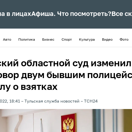
ла в лицах
Афиша. Что посмотреть?
Все с
Авто
Политика
Бизнес
Спорт
Культура
Видео
Фото
ский областной суд изменил
овор двум бывшим полицей
лу о взятках
022, 18:41
Тульская служба новостей
ТСН24