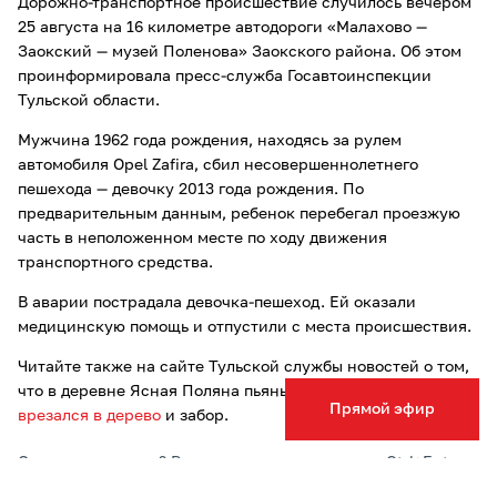
Дорожно-транспортное происшествие случилось вечером
25 августа на 16 километре автодороги «Малахово —
Заокский — музей Поленова» Заокского района. Об этом
проинформировала пресс-служба Госавтоинспекции
Тульской области.
Мужчина 1962 года рождения, находясь за рулем
автомобиля Opel Zafira, сбил несовершеннолетнего
пешехода — девочку 2013 года рождения. По
предварительным данным, ребенок перебегал проезжую
часть в неположенном месте по ходу движения
транспортного средства.
В аварии пострадала девочка-пешеход. Ей оказали
медицинскую помощь и отпустили с места происшествия.
Читайте также на сайте Тульской службы новостей о том,
что в деревне Ясная Поляна пьяный водитель грузовика
Прямой эфир
врезался в дерево
и забор.
Опечатка в тексте? Выделите слово и нажмите Ctrl+Enter