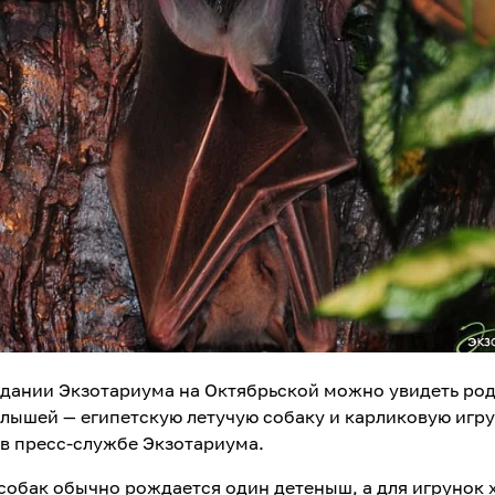
здании Экзотариума на Октябрьской можно увидеть ро
алышей — египетскую летучую собаку и карликовую игру
в пресс-службе Экзотариума.
 собак обычно рождается один детеныш, а для игрунок 