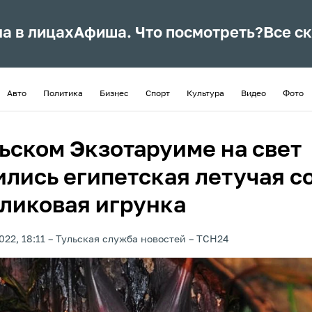
ла в лицах
Афиша. Что посмотреть?
Все с
Авто
Политика
Бизнес
Спорт
Культура
Видео
Фото
льском Экзотаруиме на свет
ились египетская летучая с
рликовая игрунка
022, 18:11
Тульская служба новостей
ТСН24