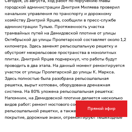
Сегодня, 16 августа, ход работ по поручению главы
городской администрации Дмитрия Миляева проверил
начальник управления по транспорту и дорожному
хозяйству Дмитрий Ярцев, сообщили в пресс-службе
администрации Тулыю. Протяженность участка
трамвайных путей на Демидовской плотине от улицы
Октябрьской до улицы Пролетарской составляет около 1,2
километра. Здесь заменят рельсошпальную решетку и
обустроят межрельсовое пространства в монолитных
плитах. Дмитрий Ярцев подчеркнул, что работы будут
проводить в два этапа. На данный момент ремонтируется
участок от улицы Пролетарской до улицы К. Маркса.
Здесь полностью была разобрана рельсошпальная
решетка, вырыт котлован, оборудована дренажная
система. На 80% уложена рельсошпальная решетка:
Напомним, на Демидовской плотине делается несколько
видов работ: ремонт мостового сооружения, перекладка
Прямой эфир
рельсошпальной решетки, а также заменят асфальтовое
покрытие, дорожные знаки, отремонтируют пешеходные
коммуникации. Ремонт трамвайных путей продолжается и
на улице Металлургов. Работы проводят по поручению