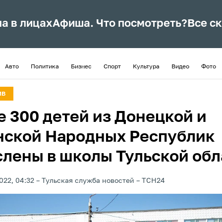
ла в лицах
Афиша. Что посмотреть?
Все с
Авто
Политика
Бизнес
Спорт
Культура
Видео
Фото
ИВ
е 300 детей из Донецкой и
нской Народных Республик
слены в школы Тульской обл
022, 04:32
Тульская служба новостей
ТСН24