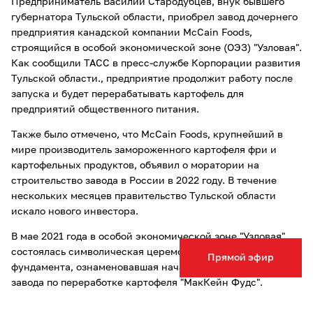
Предприниматель Василий Стародубцев, внук бывшего
губернатора Тульской области, приобрел завод дочернего
предприятия канадской компании McCain Foods,
строящийся в особой экономической зоне (ОЭЗ) "Узловая".
Как сообщили ТАСС в пресс-службе Корпорации развития
Тульской области., предприятие продолжит работу после
запуска и будет перерабатывать картофель для
предприятий общественного питания.
Также было отмечено, что McCain Foods, крупнейший в
мире производитель замороженного картофеля фри и
картофельных продуктов, объявил о моратории на
строительство завода в России в 2022 году. В течение
нескольких месяцев правительство Тульской области
искало нового инвестора.
В мае 2021 года в особой экономической зоне "Узловая"
состоялась символическая церемония закладки
Прямой эфир
фундамента, ознаменовавшая начало строительства
завода по переработке картофеля "МакКейн Фудс".
Инвестиции в создание российского завода "МакКейн