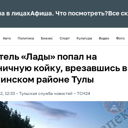
ла в лицах
Афиша. Что посмотреть?
Все с
Авто
Политика
Бизнес
Спорт
Культура
Видео
Фото
тель «Лады» попал на
ничную койку, врезавшись в
нинском районе Тулы
2, 12:33
Тульская служба новостей
ТСН24