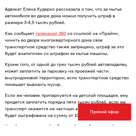
Адвокат Елена Кудерко рассказала о том, что за мытье
автомобиля во дворе дома можно получить штраф в
размере 3-4,5 тысяч рублей.
Как сообщает
телеканал 360
со ссылкой на «Прайм»,
чинить во дворе многоквартирного дома свое
транспортное средство также запрещено, штраф за это
будет аналогичен со штрафом за мытье машины.
Кроме того, от одной до трех тысяч рублей автовладелец
может заплатить за парковку на проезжей части
внутридомовой территории, если транспортное средство
помешает вывозить мусор.
Если же человек припаркуется на детской площадке, ему
придется заплатить порядка пяти тысяч рублей, если же
транспорт окажется не частным а служебным, компания
Прямой эфир
будет оштрафована на сумму от 100 до 200 тысяч рублей.
Читайте также на сайте Тульской службы новостей о том,
что финансовый эксперт
рассказал
, куда тулякам вложить