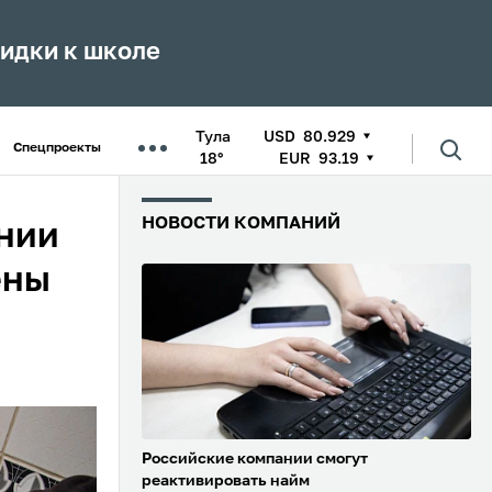
кидки к школе
Тула
USD
80.929
Спецпроекты
18°
EUR
93.19
НОВОСТИ КОМПАНИЙ
нии
ены
Российские компании смогут
реактивировать найм