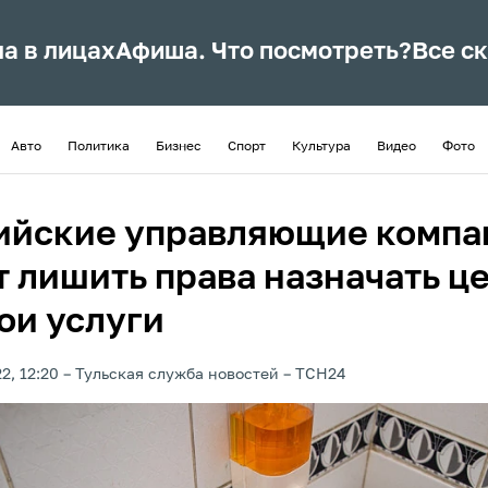
ла в лицах
Афиша. Что посмотреть?
Все с
Авто
Политика
Бизнес
Спорт
Культура
Видео
Фото
ийские управляющие компа
т лишить права назначать ц
ои услуги
2, 12:20
Тульская служба новостей
ТСН24