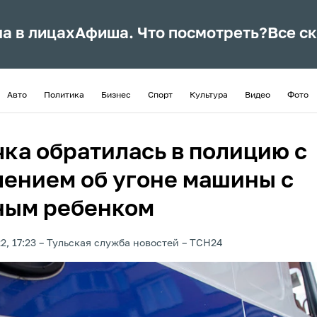
ла в лицах
Афиша. Что посмотреть?
Все с
Авто
Политика
Бизнес
Спорт
Культура
Видео
Фото
чка обратилась в полицию с
лением об угоне машины с
ным ребенком
2, 17:23
Тульская служба новостей
ТСН24