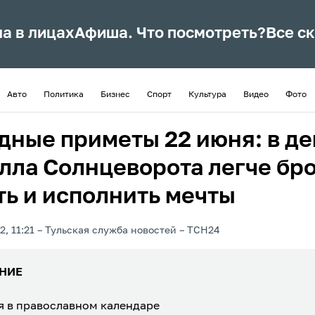
ла в лицах
Афиша. Что посмотреть?
Все с
Авто
Политика
Бизнес
Спорт
Культура
Видео
Фото
дные приметы 22 июня: в де
лла Солнцеворота легче бр
ть и исполнить мечты
, 11:21
Тульская служба новостей
ТСН24
НИЕ
я в православном календаре