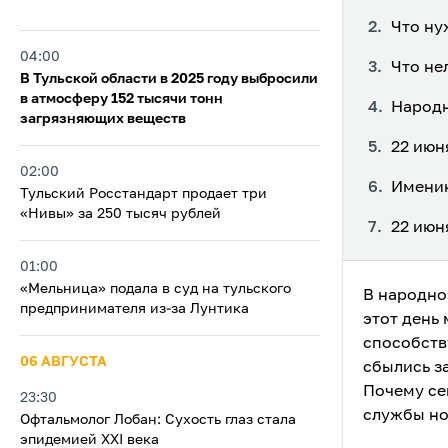
Что ну
04:00
Что не
В Тульской области в 2025 году выбросили
в атмосферу 152 тысячи тонн
Народн
загрязняющих веществ
22 июн
02:00
Именин
Тульский Росстандарт продает три
«Нивы» за 250 тысяч рублей
22 июн
01:00
«Мельница» подала в суд на тульского
В народно
предпринимателя из‑за Лунтика
этот день
способств
06 АВГУСТА
сбылись з
Почему се
23:30
службы но
Офтальмолог Лобан: Сухость глаз стала
эпидемией XXI века