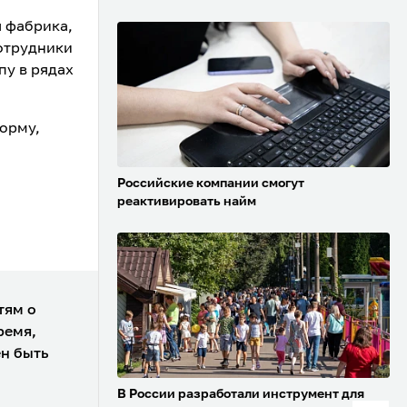
я фабрика,
сотрудники
пу в рядах
орму,
Российские компании смогут
реактивировать найм
тям о
ремя,
ен быть
В России разработали инструмент для