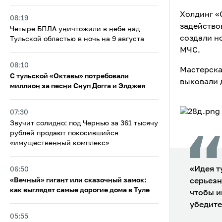
Холдинг «
08:19
задейство
Четыре БПЛА уничтожили в небе над
создали н
Тульской областью в ночь на 9 августа
МЧС.
08:10
Мастерска
С тульской «Октавы» потребовали
выковали 
миллион за песни Снуп Догга и Элджея
07:30
Звучит солидно: под Чернью за 361 тысячу
рублей продают покосившийся
«имущественный комплекс»
«Идея т
06:50
«Вечный» гигант или сказочный замок:
серьезн
как выглядят самые дорогие дома в Туле
чтобы и
убедите
05:55