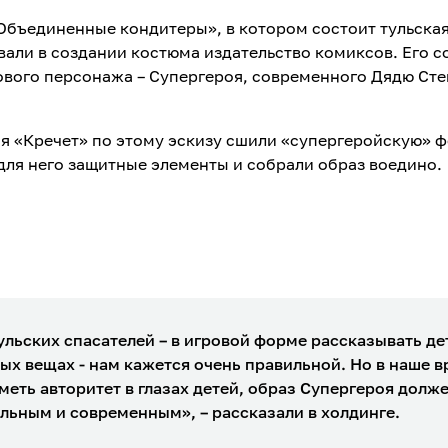
Объединенные кондитеры», в котором состоит тульска
вали в создании костюма издательство комиксов. Его 
ового персонажа – Супергероя, современного Дядю Сте
я «Кречет» по этому эскизу сшили «супергеройскую» ф
для него защитные элементы и собрали образ воедино.
ульских спасателей – в игровой форме рассказывать де
ых вещах - нам кажется очень правильной. Но в наше в
меть авторитет в глазах детей, образ Супергероя долж
льным и современным», – рассказали в холдинге.