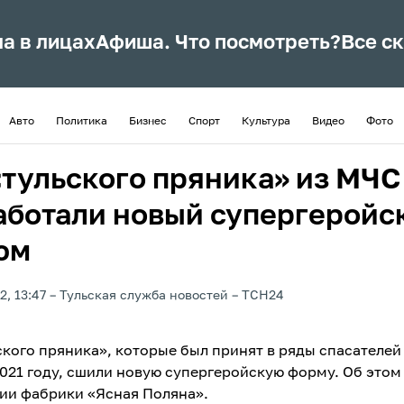
ла в лицах
Афиша. Что посмотреть?
Все с
Авто
Политика
Бизнес
Спорт
Культура
Видео
Фото
«тульского пряника» из МЧС
аботали новый супергеройс
юм
2, 13:47
Тульская служба новостей
ТСН24
ского пряника», которые был принят в ряды спасателе
2021 году, сшили новую супергеройскую форму. Об этом
ии фабрики «Ясная Поляна».