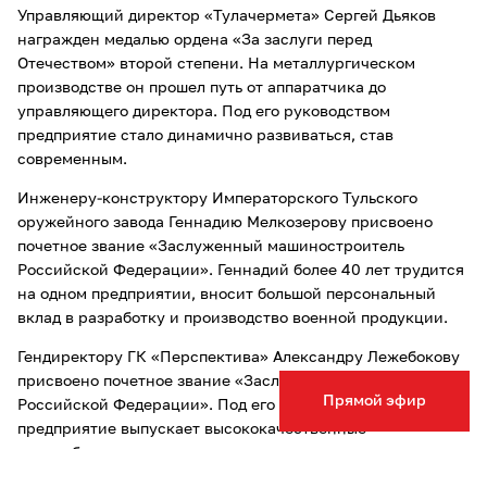
Управляющий директор «Тулачермета» Сергей Дьяков
награжден медалью ордена «За заслуги перед
Отечеством» второй степени. На металлургическом
производстве он прошел путь от аппаратчика до
управляющего директора. Под его руководством
предприятие стало динамично развиваться, став
современным.
Инженеру-конструктору Императорского Тульского
оружейного завода Геннадию Мелкозерову присвоено
почетное звание «Заслуженный машиностроитель
Российской Федерации». Геннадий более 40 лет трудится
на одном предприятии, вносит большой персональный
вклад в разработку и производство военной продукции.
Гендиректору ГК «Перспектива» Александру Лежебокову
присвоено почетное звание «Заслуженный строитель
Прямой эфир
Российской Федерации». Под его управлением
предприятие выпускает высококачественные
железобетонные изделия и участвует в строительстве
жилья в регионе. Благодаря активной гражданской