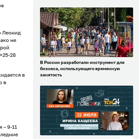
ра
o Леонид
нако не
орой
+25-28
В России разработали инструмент для
бизнеса, использующего временную
жидается в
занятость
о в
 – 9-11
следние