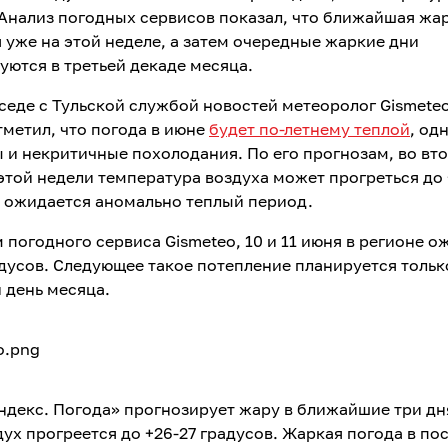
 Анализ погодных сервисов показал, что ближайшая жа
 уже на этой неделе, а затем очередные жаркие дни
уются в третьей декаде месяца.
еседе с Тульской службой новостей метеоролог Gismete
тметил, что погода в июне
будет по-летнему теплой
, од
 и некритичные похолодания. По его прогнозам, во вт
этой недели температура воздуха может прогреться до 
– ожидается аномально теплый период.
 погодного сервиса Gismeteo, 10 и 11 июня в регионе о
адусов. Следующее такое потепление планируется тольк
 день месяца.
ндекс. Погода» прогнозирует жару в ближайшие три дня
дух прогреется до +26-27 градусов. Жаркая погода в по