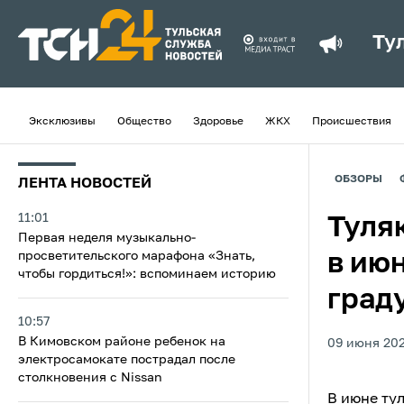
Ту
Эксклюзивы
Общество
Здоровье
ЖКХ
Происшествия
ОБЗОРЫ
ЛЕНТА НОВОСТЕЙ
11:01
Туля
Первая неделя музыкально-
просветительского марафона «Знать,
в ию
чтобы гордиться!»: вспоминаем историю
град
10:57
В Кимовском районе ребенок на
09 июня 202
электросамокате пострадал после
столкновения с Nissan
В июне ту