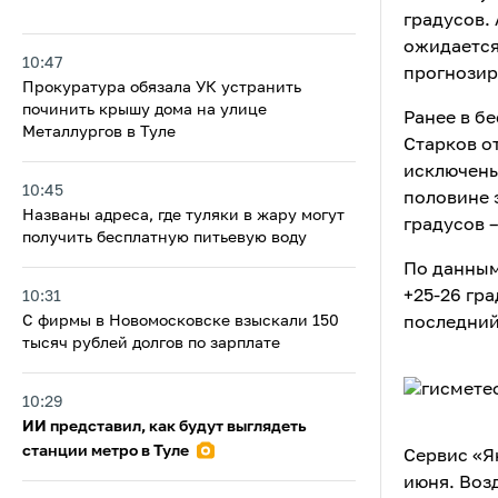
градусов.
ожидается
10:47
прогнозир
Прокуратура обязала УК устранить
починить крышу дома на улице
Ранее в б
Металлургов в Туле
Старков о
исключены
10:45
половине 
Названы адреса, где туляки в жару могут
градусов 
получить бесплатную питьевую воду
По данным
+25-26 гр
10:31
С фирмы в Новомосковске взыскали 150
последний
тысяч рублей долгов по зарплате
10:29
ИИ представил, как будут выглядеть
станции метро в Туле
Сервис «Я
июня. Воз