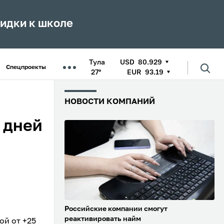
кидки к школе
Тула
USD
80.929
Спецпроекты
27°
EUR
93.19
НОВОСТИ КОМПАНИЙ
 дней
Российские компании смогут
реактивировать найм
ой от +25