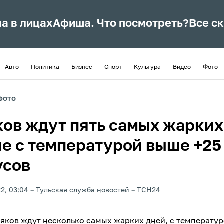
ла в лицах
Афиша. Что посмотреть?
Все с
Авто
Политика
Бизнес
Спорт
Культура
Видео
Фото
ФОТО
ков ждут пять самых жарких
не с температурой выше +25
усов
2, 03:04
Тульская служба новостей
ТСН24
ляков ждут несколько самых жарких дней, с температур