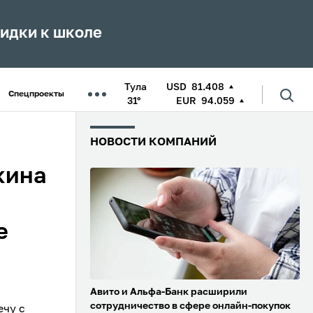
кидки к школе
Тула
USD
81.408
Спецпроекты
31°
EUR
94.059
НОВОСТИ КОМПАНИЙ
кина
е
Авито и Альфа-Банк расширили
сотрудничество в сфере онлайн-покупок
чу с