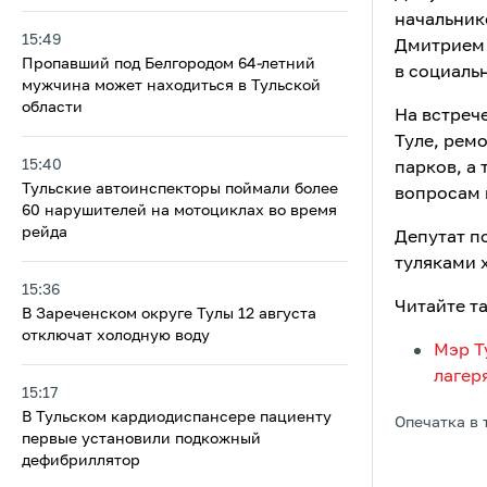
начальник
15:49
Дмитрием 
Пропавший под Белгородом 64-летний
в социальн
мужчина может находиться в Тульской
области
На встреч
Туле, рем
15:40
парков, а
Тульские автоинспекторы поймали более
вопросам 
60 нарушителей на мотоциклах во время
рейда
Депутат по
туляками 
15:36
Читайте т
В Зареченском округе Тулы 12 августа
отключат холодную воду
Мэр Т
лагер
15:17
В Тульском кардиодиспансере пациенту
Опечатка в 
первые установили подкожный
дефибриллятор