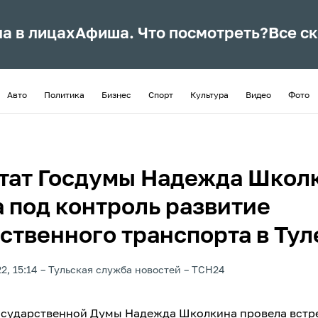
ла в лицах
Афиша. Что посмотреть?
Все с
Авто
Политика
Бизнес
Спорт
Культура
Видео
Фото
тат Госдумы Надежда Школ
а под контроль развитие
ственного транспорта в Тул
2, 15:14
Тульская служба новостей
ТСН24
осударственной Думы Надежда Школкина провела встре