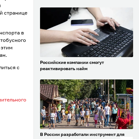
ы
й странице
нспорта в
втобусного
 этим
ан.
Российские компании смогут
литься с
реактивировать найм
вительного
В России разработали инструмент для