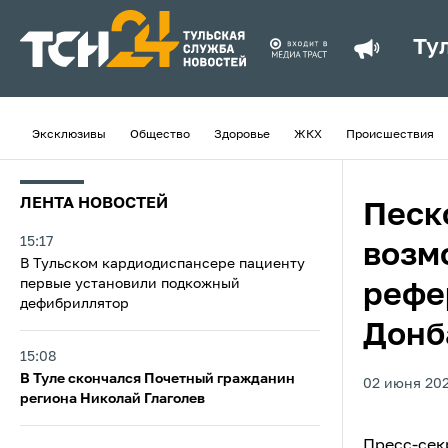
Ту
Эксклюзивы
Общество
Здоровье
ЖКХ
Происшествия
ЛЕНТА НОВОСТЕЙ
Песк
15:17
возм
В Тульском кардиодиспансере пациенту
первые установили подкожный
рефе
дефибриллятор
Донб
15:08
В Туле скончался Почетный гражданин
02 июня 202
региона Николай Глаголев
Пресс-сек