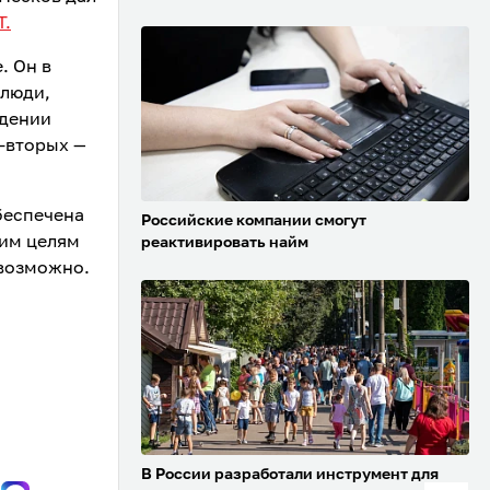
T.
. Он в
 люди,
едении
-вторых —
обеспечена
Российские компании смогут
ким целям
реактивировать найм
евозможно.
В России разработали инструмент для