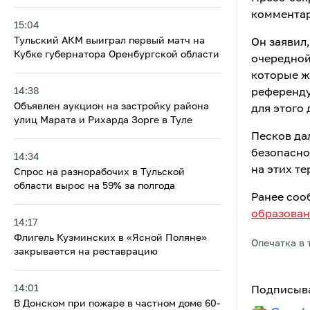
комментар
15:04
Тульский АКМ выиграл первый матч на
Он заявил
Кубке губернатора Оренбургской области
очередной
которые ж
14:38
референду
Объявлен аукцион на застройку района
для этого
улиц Марата и Рихарда Зорге в Туле
Песков дал
безопасно
14:34
на этих т
Cпрос на разнорабочих в Тульской
области вырос на 59% за полгода
Ранее соо
образован
14:17
Флигель Кузминских в «Ясной Поляне»
Опечатка в 
закрывается на реставрацию
14:01
Подписыва
В Донском при пожаре в частном доме 60-