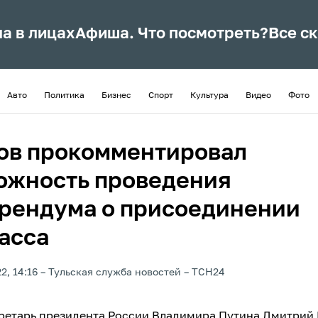
ла в лицах
Афиша. Что посмотреть?
Все с
Авто
Политика
Бизнес
Спорт
Культура
Видео
Фото
ов прокомментировал
ожность проведения
рендума о присоединении
асса
2, 14:16
Тульская служба новостей
ТСН24
ретарь президента России Владимира Путина Дмитрий 