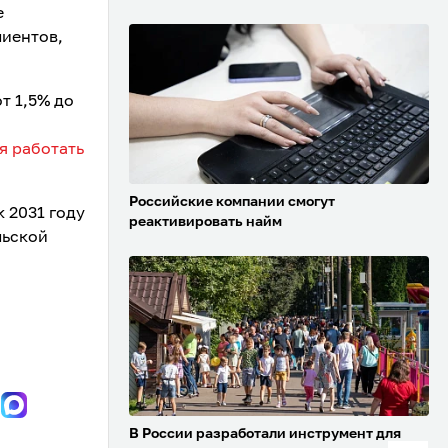
е
лиентов,
т 1,5% до
я работать
Российские компании смогут
к 2031 году
реактивировать найм
ьской
В России разработали инструмент для