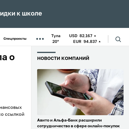
кидки к школе
Тула
USD
82.167
Спецпроекты
20°
EUR
94.837
а о
НОВОСТИ КОМПАНИЙ
инансовых
о ссылкой
Авито и Альфа-Банк расширили
сотрудничество в сфере онлайн-покупок