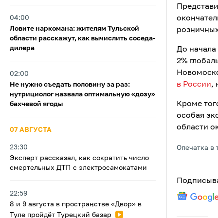
Представи
04:00
окончател
Ловите наркомана: жителям Тульской
розничных
области расскажут, как вычислить соседа-
дилера
До начала
2% глобал
Новомоско
02:00
в России
,
Не нужно съедать половину за раз:
нутрициолог назвала оптимальную «дозу»
Кроме того
бахчевой ягоды
особая эк
области о
07 АВГУСТА
23:30
Опечатка в 
Эксперт рассказал, как сократить число
смертельных ДТП с электросамокатами
Подписыва
22:59
8 и 9 августа в пространстве «Двор» в
Туле пройдёт Турецкий базар