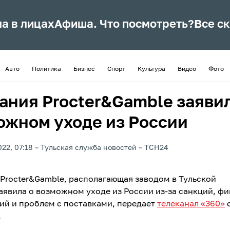
ла в лицах
Афиша. Что посмотреть?
Все с
Авто
Политика
Бизнес
Спорт
Культура
Видео
Фото
ания Procter&Gamble заявил
ожном уходе из России
022, 07:18
Тульская служба новостей
ТСН24
Procter&Gamble, располагающая заводом в Тульской
заявила о возможном уходе из России из-за санкций, ф
ий и проблем с поставками, передает
телеканал «360»
с
.