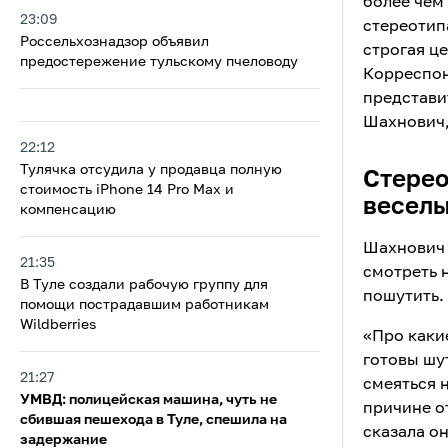
более чем
23:09
стереотип
Россельхознадзор объявил
строгая це
предостережение тульскому пчеловоду
Корреспон
представи
Шахнович,
22:12
Тулячка отсудила у продавца полную
Стерео
стоимость iPhone 14 Pro Max и
веселы
компенсацию
Шахнович 
21:35
смотреть 
В Туле создали рабочую группу для
пошутить.
помощи пострадавшим работникам
Wildberries
«Про каки
готовы шут
21:27
смеяться 
УМВД: полицейская машина, чуть не
причине о
сбившая пешехода в Туле, спешила на
сказала он
задержание