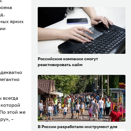
с
роена
ад.
амых ярких
рии
Российские компании смогут
реактивировать найм
адекватно
легантно
 всегда
д которой
По этой же
ру», –
В России разработали инструмент для