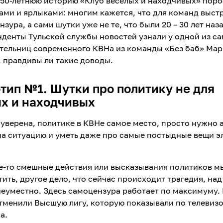
 50-летнюю историю «Клуб веселых и находчивых» поро
ами и ярлыками: многим кажется, что для команд выст
нзура, а сами шутки уже не те, что были 20 – 30 лет наз
денты Тульской службы новостей узнали у одной из с
тельниц современного КВНа из команды «Без баб» Ма
 правдивы ли такие доводы.
тип №1. Шутки про политику не для
х и находчивых
уверена, политике в КВНе самое место, просто нужно 
на ситуацию и уметь даже про самые постыдные вещи э
е-то смешные действия или высказывания политиков мы
ить, другое дело, что сейчас происходит трагедия, на
неуместно. Здесь самоцензура работает по максимуму. 
тменили Высшую лигу, которую показывали по телевизо
а.