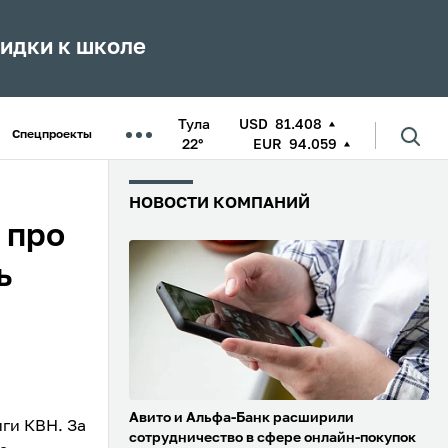
кидки к школе
Тула
USD
81.408
Спецпроекты
22°
EUR
94.059
НОВОСТИ КОМПАНИЙ
 про
ь
Авито и Альфа-Банк расширили
ги КВН. За
сотрудничество в сфере онлайн-покупок