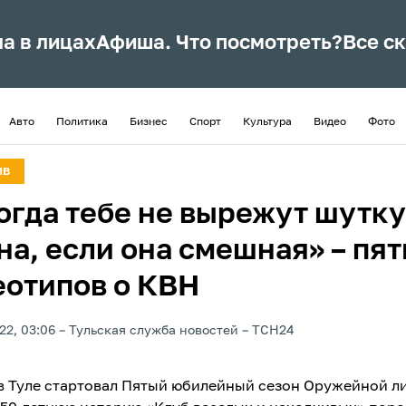
ла в лицах
Афиша. Что посмотреть?
Все с
Авто
Политика
Бизнес
Спорт
Культура
Видео
Фото
ИВ
огда тебе не вырежут шутку
на, если она смешная» – пят
еотипов о КВН
22, 03:06
Тульская служба новостей
ТСН24
в Туле стартовал Пятый юбилейный сезон Оружейной ли