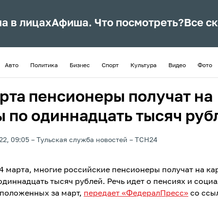
ла в лицах
Афиша. Что посмотреть?
Все с
Авто
Политика
Бизнес
Спорт
Культура
Видео
Фото
арта пенсионеры получат на
ы по одиннадцать тысяч руб
22, 09:05
Тульская служба новостей
ТСН24
14 марта, многие российские пенсионеры получат на ка
одиннадцать тысяч рублей. Речь идет о пенсиях и соци
 положенных за март,
передает «ФедералПресс»
со ссы