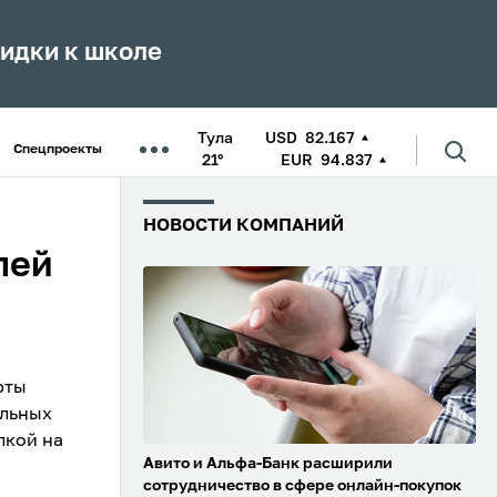
кидки к школе
Тула
USD
82.167
Спецпроекты
21°
EUR
94.837
НОВОСТИ КОМПАНИЙ
лей
рты
альных
лкой на
Авито и Альфа-Банк расширили
сотрудничество в сфере онлайн-покупок