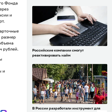
го Фонда
ерез
нсии и
рт.
карточные
м размер
 объема
ч рублей.
Российские компании смогут
реактивировать найм
ты
ы и
В России разработали инструмент для