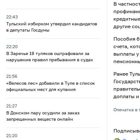
В частнос
профинанс
22:43
кредитные
Тульский избирком утвердил кандидатов
другие со
в депутаты Госдумы
Пособия б
счета, ко
22:20
В Заречье 18 туляков оштрафовали за
выплаты у
нарушение правил пребывания в судах
пенсионны
Ранее Тул
21:56
Государс
«Велесов лес» добавили в Туле в список
правитель
официальных мест для купания
доплаты и
21:27
Опечатка в 
В Донском пару осудили за заказ
запрещенных веществ онлайн
Подписыва
21:20