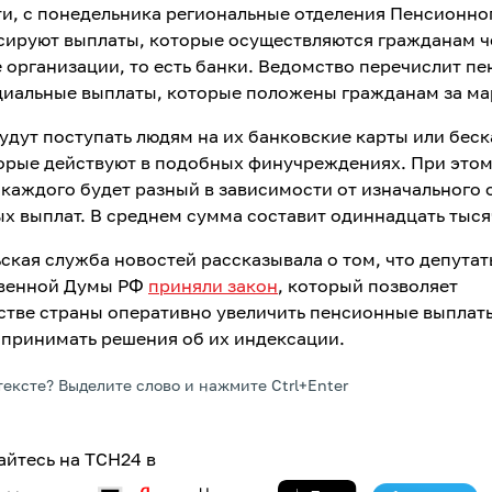
ти, с понедельника региональные отделения Пенсионно
ируют выплаты, которые осуществляются гражданам ч
 организации, то есть банки. Ведомство перечислит пе
циальные выплаты, которые положены гражданам за ма
удут поступать людям на их банковские карты или бес
торые действуют в подобных финучреждениях. При это
 каждого будет разный в зависимости от изначального
х выплат. В среднем сумма составит одиннадцать тыся
ьская служба новостей рассказывала о том, что депута
твенной Думы РФ
приняли закон
, который позволяет
стве страны оперативно увеличить пенсионные выплат
 принимать решения об их индексации.
тексте? Выделите слово и нажмите Ctrl+Enter
йтесь на ТСН24 в