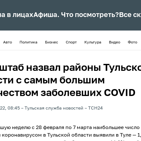
ла в лицах
Афиша. Что посмотреть?
Все с
Авто
Политика
Бизнес
Спорт
Культура
Видео
Фото
штаб назвал районы Тульск
сти с самым большим
чеством заболевших COVID
22, 08:45
Тульская служба новостей
ТСН24
шую неделю с 28 февраля по 7 марта наибольшее число
коронавирусом в Тульской области выявили в Туле — 1,