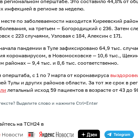
в региональном оперштабе. Это составило 44,8% от об
х инфекцией в регионе за неделю.
 месте по заболеваемости находится Киреевский район
аболевания, на третьем — Богородицкий с 236. Затем сл
ск с 223 случаями, Узловая с 184, Алексин с 171.
 начала пандемии в Туле зафиксировано 64,9 тыс. случа
ия коронавирусом, в Новомосковске — 10,6 тыс., Щеки
 районах — 9,4 тыс. и 8,6 тыс. соответственно.
 оперштаба, с 1 по 7 марта от коронавируса
выздорове
ей Тулы и других районов области. За тот же срок в ре
или
летальный исход 59 пациентов в возрасте от 43 до 9
тексте? Выделите слово и нажмите Ctrl+Enter
йтесь на ТСН24 в