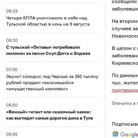
сообщили 
заболевши
08:19
Четыре БПЛА уничтожили в небе над
На втором
Тульской областью в ночь на 9 августа
случаев з
Новомосков
08:10
С тульской «Октавы» потребовали
В целом с
миллион за песни Снуп Догга и Элджея
заболеван
Киреевском
07:30
По данным
Звучит солидно: под Чернью за 361 тысячу
рублей продают покосившийся
тыс. жител
«имущественный комплекс»
подтверд
Опечатка в 
06:50
«Вечный» гигант или сказочный замок:
как выглядят самые дорогие дома в Туле
Подписыва
05:55