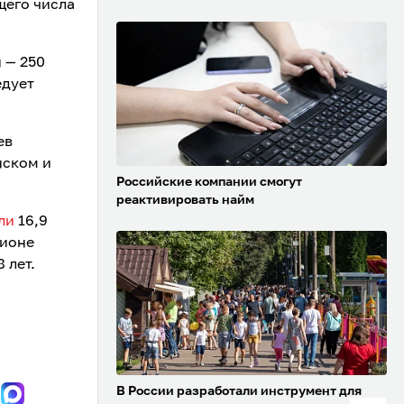
щего числа
 — 250
едует
ев
нском и
Российские компании смогут
реактивировать найм
ли
16,9
гионе
8 лет.
В России разработали инструмент для