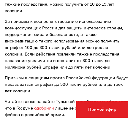
тяжкие последствия, можно получить от 10 до 15 лет
колонии.
За призывы к воспрепятствованию использованию
военнослужащих России для защиты интересов страны,
поддержания мира и безопасности, а также
дискредитацию такого использования можно получить
штраф от 100 до 300 тысяч рублей или до трех лет
колонии. Если действия повлекли тяжкие последствия,
наказание увеличится и составит от 300 тысяч до
миллиона рублей штрафа или до пяти лет колонии.
Призывы к санкциям против Российской федерации будут
наказываться штрафом до 500 тысяч рублей или до трех
лет колонии.
Читайте также на сайте Тульской службы новостей о том,
что в Госдуме
одобрили
лишение свободы за публикацию
Прямой эфир
фейков о российской армии.
Опечатка в тексте? Выделите слово и нажмите Ctrl+Enter