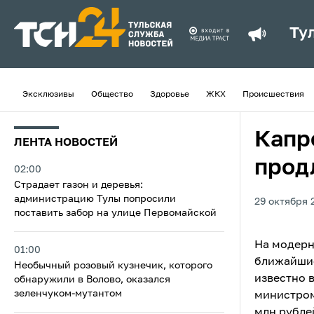
Ту
Эксклюзивы
Общество
Здоровье
ЖКХ
Происшествия
Капр
ЛЕНТА НОВОСТЕЙ
прод
02:00
Страдает газон и деревья:
администрацию Тулы попросили
29 октября 
поставить забор на улице Первомайской
На модерн
01:00
ближайшие
Необычный розовый кузнечик, которого
известно 
обнаружили в Волово, оказался
зеленчуком-мутантом
министром
млн рубле