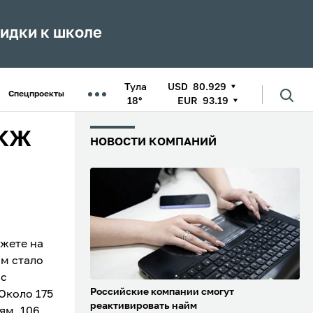
кидки к школе
Тула
USD
80.929
Спецпроекты
18°
EUR
93.19
ДКЖ
НОВОСТИ КОМПАНИЙ
жете на
ом стало
 с
Российские компании смогут
Около 175
реактивировать найм
ям. 106