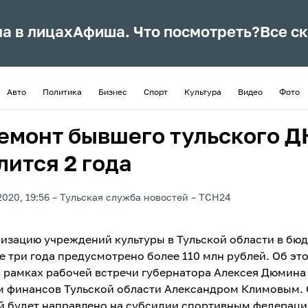
ла в лицах
Афиша. Что посмотреть?
Все с
Авто
Политика
Бизнес
Спорт
Культура
Видео
Фото
емонт бывшего тульского 
лится 2 года
2020, 19:56
Тульская служба новостей
ТСН24
изацию учреждений культуры в Тульской области в бюд
 три года предусмотрено более 110 млн рублей. Об эт
в рамках рабочей встречи губернатора Алексея Дюмина
 финансов Тульской области Александром Климовым. 
й будет направлено на субсидии спортивным федераци