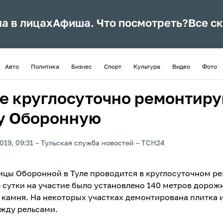
ла в лицах
Афиша. Что посмотреть?
Все с
Авто
Политика
Бизнес
Спорт
Культура
Видео
Фото
ле круглосуточно ремонтир
у Оборонную
019, 09:31
Тульская служба новостей
ТСН24
ицы Оборонной в Туле проводится в круглосуточном ре
 сутки на участие было установлено 140 метров дорож
 камня. На некоторых участках демонтирована плитка 
жду рельсами.