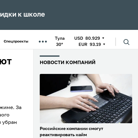
кидки к школе
Тула
USD
80.929
Спецпроекты
30°
EUR
93.19
уют
НОВОСТИ КОМПАНИЙ
жиме. За
ного
и убран
Российские компании смогут
реактивировать найм