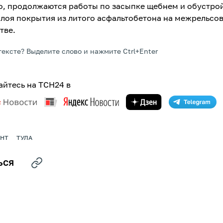
о, продолжаются работы по засыпке щебнем и обустро
слоя покрытия из литого асфальтобетона на межрельсо
тве.
тексте? Выделите слово и нажмите Ctrl+Enter
йтесь на ТСН24 в
НТ
ТУЛА
ЬСЯ