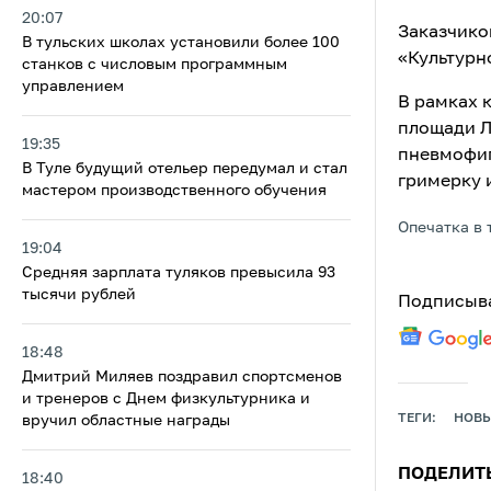
20:07
Заказчико
В тульских школах установили более 100
«Культурн
станков с числовым программным
управлением
В рамках 
площади Л
19:35
пневмофиг
В Туле будущий отельер передумал и стал
гримерку 
мастером производственного обучения
Опечатка в 
19:04
Средняя зарплата туляков превысила 93
тысячи рублей
Подписыва
18:48
Дмитрий Миляев поздравил спортсменов
и тренеров с Днем физкультурника и
ТЕГИ:
НОВЫ
вручил областные награды
ПОДЕЛИТ
18:40