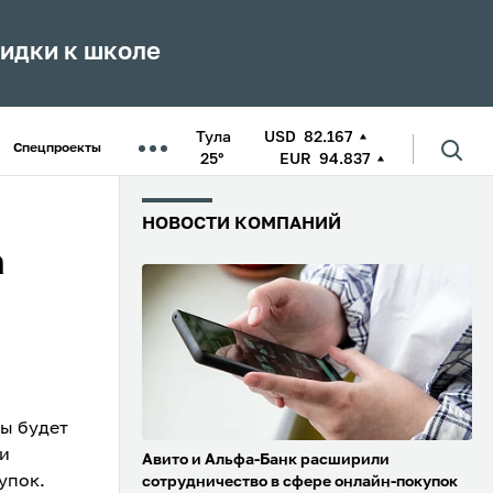
кидки к школе
Тула
USD
82.167
Спецпроекты
25°
EUR
94.837
НОВОСТИ КОМПАНИЙ
а
ы будет
ии
Авито и Альфа-Банк расширили
упок.
сотрудничество в сфере онлайн-покупок