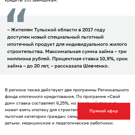
кредиты 335 заемщикам.
– Жителям Тульской области в 2017 году
доступен новый специальный льготный
ипотечный продукт для индивидуального жилого
строительства. Максимальная сумма займа – три
миллиона рублей. Процентная ставка 10,9%, срок
займа – до 20 лет, – рассказала Шевченко.
В регионе также действуют две программы Регионального
фонда ипотечного кредитования. По программе «Свой
дом» ставка составляет 6,25%, но под такой процент
может взять ипотеку для строительства дома только
Прямой эфир
льготная категории граждан: семьи с двумя и более
детьми, медицинские и педагогические работники,
сотрудники оборонных предприятий и молодые семей.