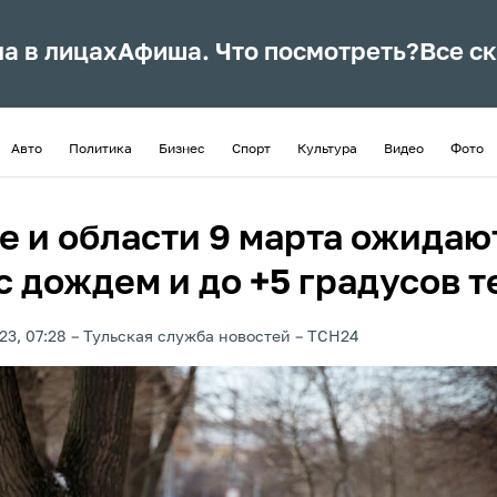
ла в лицах
Афиша. Что посмотреть?
Все с
Авто
Политика
Бизнес
Спорт
Культура
Видео
Фото
ле и области 9 марта ожидаю
с дождем и до +5 градусов т
23, 07:28
Тульская служба новостей
ТСН24