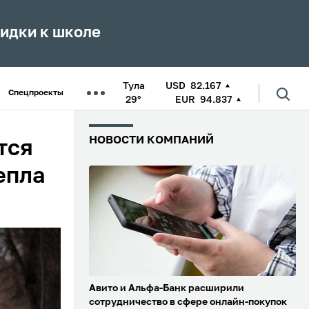
кидки к школе
Тула
USD
82.167
Спецпроекты
29°
EUR
94.837
НОВОСТИ КОМПАНИЙ
тся
епла
Авито и Альфа-Банк расширили
сотрудничество в сфере онлайн-покупок