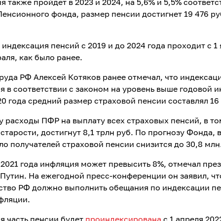
 также пройдет в 2023 и 2024, на 5,6% и 5,5% соответс
Пенсионного фонда, размер пенсии достигнет 19 476 руб
 индексация пенсий с 2019 и до 2024 года проходит с 1 
раля, как было ранее.
руда РФ Алексей Котяков ранее отмечал, что индексац
я в соответствии с законом на уровень выше годовой и
20 года средний размер страховой пенсии составлял 16 
ду расходы ПФР на выплату всех страховых пенсий, в то
старости, достигнут 8,1 трлн руб. По прогнозу Фонда, в
ло получателей страховой пенсии снизится до 30,8 млн
 2021 года инфляция может превысить 8%, отмечал пре
Путин. На ежегодной пресс-конференции он заявил, чт
ство РФ должно выполнить обещания по индексации п
фляции.
я часть пенсии будет
проиндексирована
с 1 апреля 202