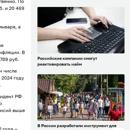
твенно. По
. и 20 469
января, а
ия
нфляции. В
Российские компании смогут
789 руб.
реактивировать найм
м числе
 2024 году
.
зидент РФ
о
енсий выше
В России разработали инструмент для
2 года —