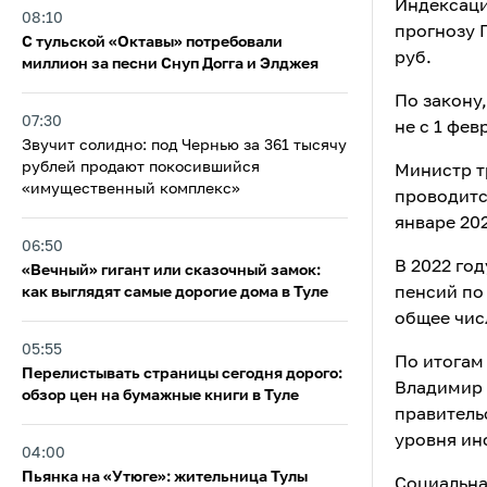
Индексация
08:10
прогнозу 
С тульской «Октавы» потребовали
руб.
миллион за песни Снуп Догга и Элджея
По закону,
07:30
не с 1 фев
Звучит солидно: под Чернью за 361 тысячу
рублей продают покосившийся
Министр т
«имущественный комплекс»
проводитс
январе 20
06:50
В 2022 го
«Вечный» гигант или сказочный замок:
как выглядят самые дорогие дома в Туле
пенсий по 
общее чис
05:55
По итогам
Перелистывать страницы сегодня дорого:
Владимир 
обзор цен на бумажные книги в Туле
правитель
уровня ин
04:00
Пьянка на «Утюге»: жительница Тулы
Социальна